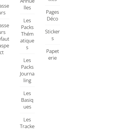
Annue
asse
Lles
Pages
Urs
Déco
Les
asse
Packs
Sticker
Urs
Thém
S
faut
Atique
aspe
S
Papet
Ct
Erie
Les
Packs
Journa
Ling
Les
Basiq
Ues
Les
Tracke