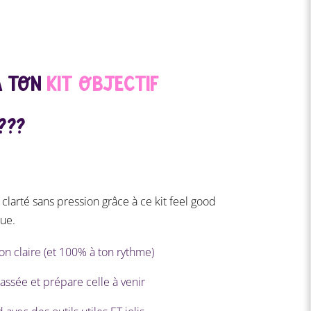
À TON
KIT OBJECTIF
???
larté sans pression grâce à ce kit feel good
ue.
sion claire (et 100% à ton rythme)
passée et prépare celle à venir