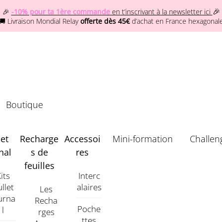
🎉
🎉
-10% pour ta 1ère commande
en t’inscrivant à la newsletter ici
🚚 Livraison Mondial Relay
offerte dès 45€
d’achat en France hexagonal
Boutique
let
Recharge
Accessoi
Mini-formation
Challen
nal
s de
res
feuilles
its
Interc
llet
Alaires
Les
urna
Recha
Poche
L
Rges
Ttes