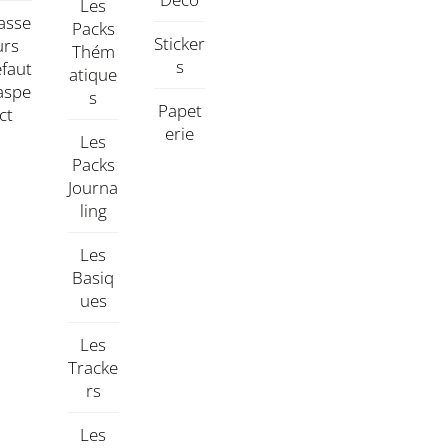
Les
asse
Packs
Sticker
Urs
Thém
S
faut
Atique
aspe
S
Papet
Ct
Erie
Les
Packs
Journa
Ling
Les
Basiq
Ues
Les
Tracke
Rs
Les