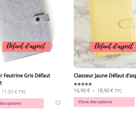
r Feutrine Gris Défaut
Classeur Jaune Défaut d’as
t
Plage
16,90
€
–
18,90
€
Note
TTC
Le
Le
11,90
€
TTC
5.00
sur 5
de
prix
prix
Ce
Choix des options
des options
prix :
initial
actuel
produit
16,90 €
était :
est :
a
à
19,90 €.
11,90 €.
plusieurs
18,90 €
variations.