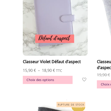
Classeur Violet Défaut d’aspect
Classeu
d’aspec
Plage
15,90
€
–
18,90
€
TTC
19,90
€
de
Ce
Choix des options
prix :
Choix 
produit
15,90 €
a
à
plusieurs
18,90 €
variations.
PROMO !