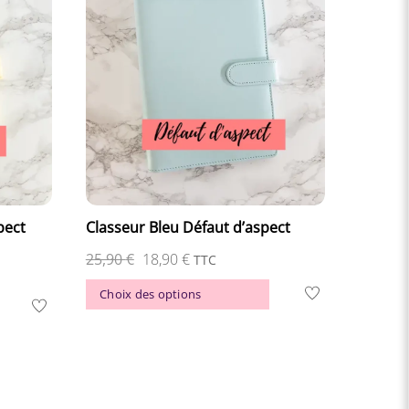
pect
Classeur Bleu Défaut d’aspect
Le
Le
25,90
€
18,90
€
TTC
prix
prix
Ce
Choix des options
Ce
initial
actuel
produit
produit
était :
est :
a
a
25,90 €.
18,90 €.
plusieurs
plusieurs
variations.
variations.