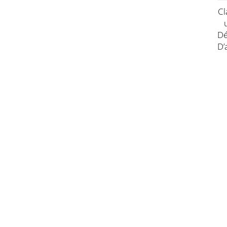
Cl
Dé
D’