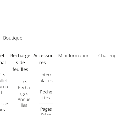
Boutique
let
Recharge
Accessoi
Mini-formation
Challen
nal
s de
res
feuilles
its
Interc
llet
Alaires
Les
urna
Recha
Poche
L
Rges
Ttes
Annue
asse
Lles
Pages
Urs
Déco