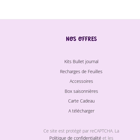
variations.
Les
options
peuvent
être
Nos offres
choisies
sur
Kits Bullet journal
la
page
Recharges de Feuilles
du
Accessoires
produit
Box saisonnières
Carte Cadeau
A télécharger
Ce site est protégé par reCAPTCHA. La
Politique de confidentialité
et les