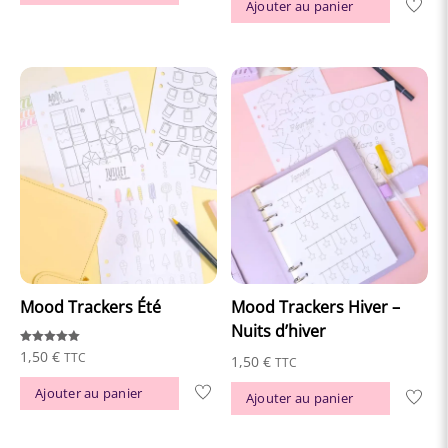
Ajouter au panier
Mood Trackers Été
Mood Trackers Hiver –
Nuits d’hiver
Note
1,50
€
TTC
1,50
€
TTC
5.00
sur 5
Ajouter au panier
Ajouter au panier