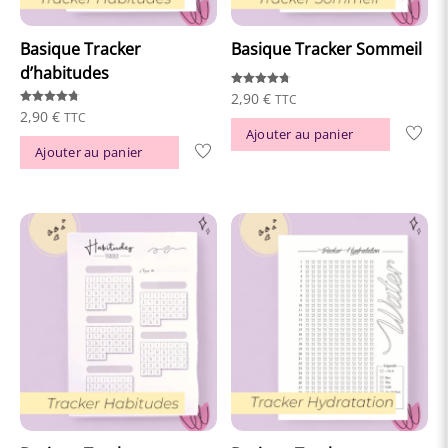
Basique Tracker
Basique Tracker Sommeil
d’habitudes
Note
2,90
€
TTC
4.77
Note
2,90
€
TTC
sur 5
4.74
Ajouter au panier
sur 5
Ajouter au panier