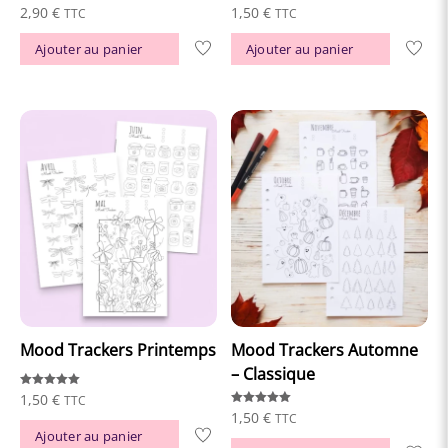
Note
Note
2,90
€
1,50
€
TTC
TTC
5.00
5.00
sur 5
sur 5
Ajouter au panier
Ajouter au panier
Mood Trackers Printemps
Mood Trackers Automne
– Classique
Note
1,50
€
TTC
5.00
Note
1,50
€
TTC
sur 5
5.00
Ajouter au panier
sur 5