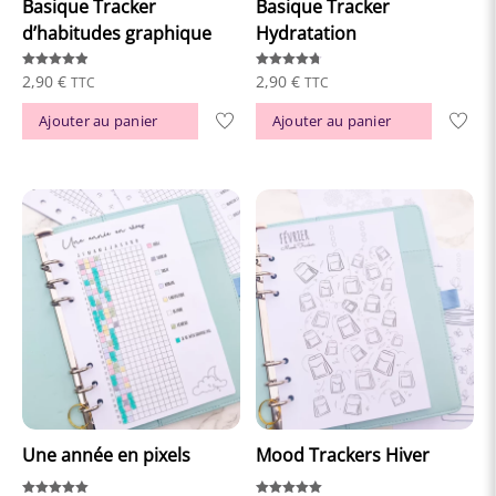
Basique Tracker
Basique Tracker
d’habitudes graphique
Hydratation
Note
Note
2,90
€
2,90
€
TTC
TTC
4.89
4.72
sur 5
sur 5
Ajouter au panier
Ajouter au panier
Une année en pixels
Mood Trackers Hiver