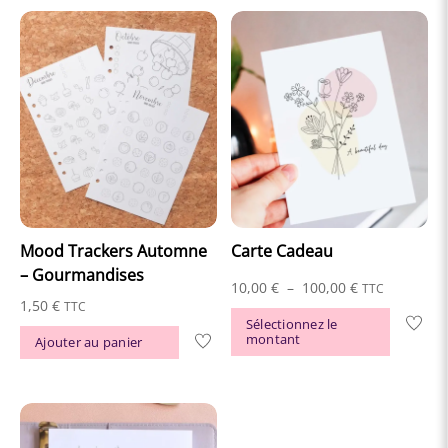
Mood Trackers Automne
Carte Cadeau
– Gourmandises
Plage
10,00
€
–
100,00
€
TTC
1,50
€
TTC
de
Ce
Sélectionnez le
montant
prix :
Ajouter au panier
produit
10,00 €
a
à
plusieur
100,00 €
variation