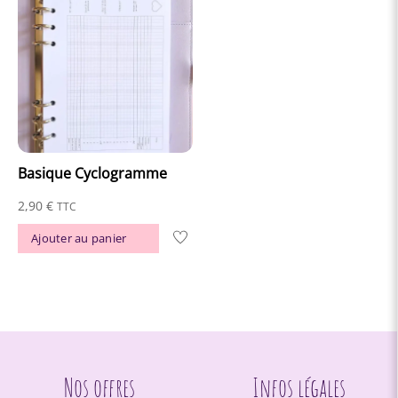
Les
options
peuvent
être
choisies
sur
la
Basique Cyclogramme
page
du
2,90
€
TTC
produit
Ajouter au panier
Nos offres
Infos légales