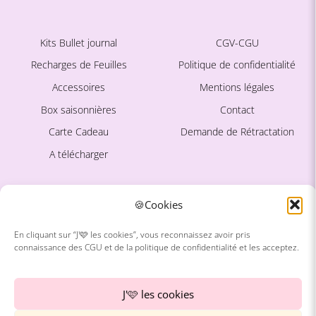
Kits Bullet journal
CGV-CGU
Recharges de Feuilles
Politique de confidentialité
Accessoires
Mentions légales
Box saisonnières
Contact
Carte Cadeau
Demande de Rétractation
A télécharger
Ce site est protégé par
La marque
🍪Cookies
reCAPTCHA. La
Politique de
confidentialité
et les
Conditions
En cliquant sur “J'🩷 les cookies”, vous reconnaissez avoir pris
d'utilisation
de Google
connaissance des CGU et de la politique de confidentialité et les acceptez.
À propos
s'appliquent.
Avis Clientes
J'🩷 les cookies
Blog