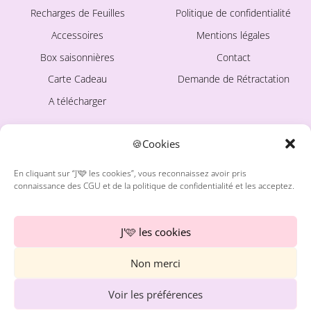
Recharges de Feuilles
Politique de confidentialité
Accessoires
Mentions légales
Box saisonnières
Contact
Carte Cadeau
Demande de Rétractation
A télécharger
🍪Cookies
LA MARQUE
Ce site est protégé par
reCAPTCHA. La
Politique de
En cliquant sur “J'🩷 les cookies”, vous reconnaissez avoir pris
confidentialité
et les
Conditions
connaissance des CGU et de la politique de confidentialité et les acceptez.
d'utilisation
de Google
À propos
s'appliquent.
Avis Clientes
J'🩷 les cookies
Blog
Non merci
Freebies
Instagram
Voir les préférences
Pinterest