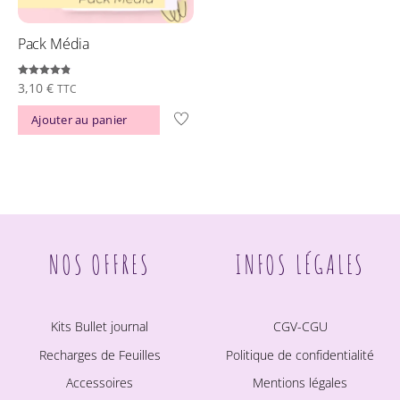
Pack Média
Note
3,10
€
TTC
4.83
sur 5
Ajouter au panier
NOS OFFRES
INFOS LÉGALES
Kits Bullet journal
CGV-CGU
Recharges de Feuilles
Politique de confidentialité
Accessoires
Mentions légales