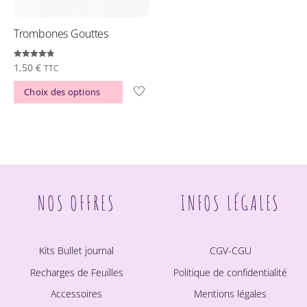
Trombones Gouttes
Note
1,50
€
TTC
4.81
sur 5
Ce
Choix des options
produit
a
plusieurs
variations.
Les
NOS OFFRES
INFOS LÉGALES
options
peuvent
être
Kits Bullet journal
CGV-CGU
choisies
Recharges de Feuilles
Politique de confidentialité
sur
la
Accessoires
Mentions légales