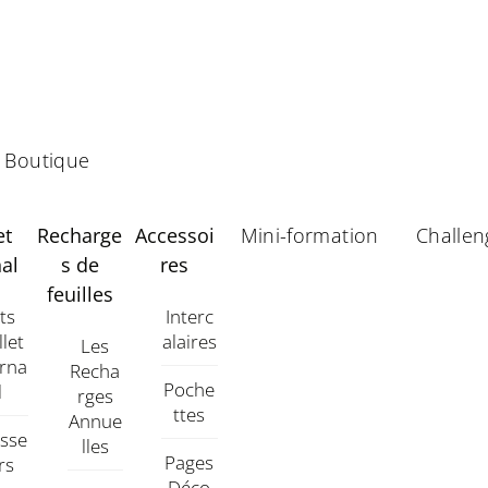
Boutique
et
Recharge
Accessoi
Mini-formation
Challen
al
s de
res
feuilles
its
Interc
llet
Alaires
Les
urna
Recha
Poche
L
Rges
Ttes
Annue
asse
Lles
Pages
rs
Déco