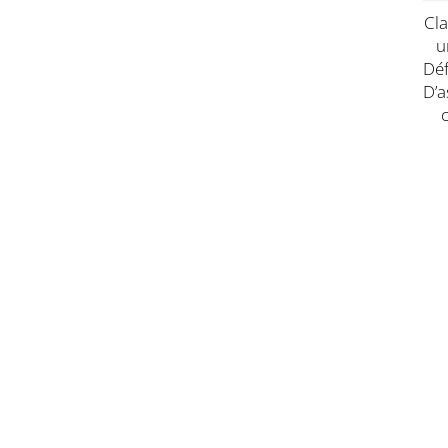
Cl
U
Dé
D’