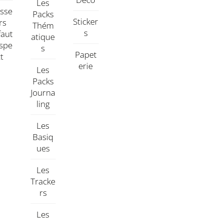
Les
asse
Packs
Sticker
rs
Thém
S
faut
Atique
aspe
S
Papet
Ct
Erie
Les
Packs
Journa
Ling
Les
Basiq
Ues
Les
Tracke
Rs
Les