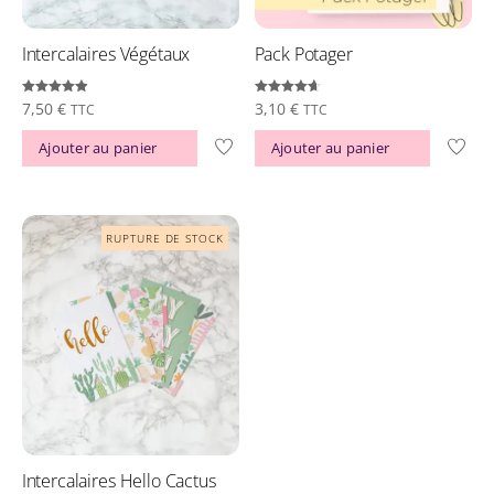
Intercalaires Végétaux
Pack Potager
Note
Note
7,50
€
3,10
€
TTC
TTC
4.92
4.70
sur 5
sur 5
Ajouter au panier
Ajouter au panier
Intercalaires Hello Cactus