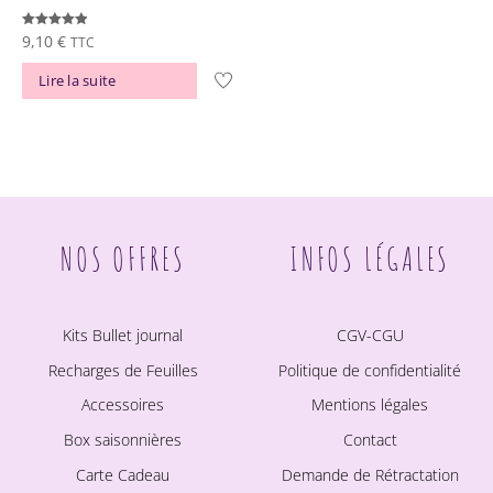
Note
9,10
€
TTC
4.88
sur 5
Lire la suite
NOS OFFRES
INFOS LÉGALES
Kits Bullet journal
CGV-CGU
Recharges de Feuilles
Politique de confidentialité
Accessoires
Mentions légales
Box saisonnières
Contact
Carte Cadeau
Demande de Rétractation