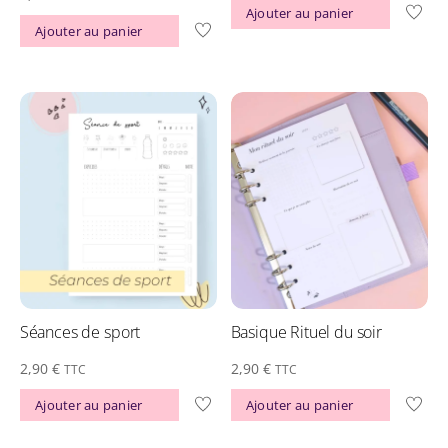
4.67
Ajouter au panier
sur 5
Ajouter au panier
Séances de sport
Basique Rituel du soir
2,90
€
2,90
€
TTC
TTC
Ajouter au panier
Ajouter au panier