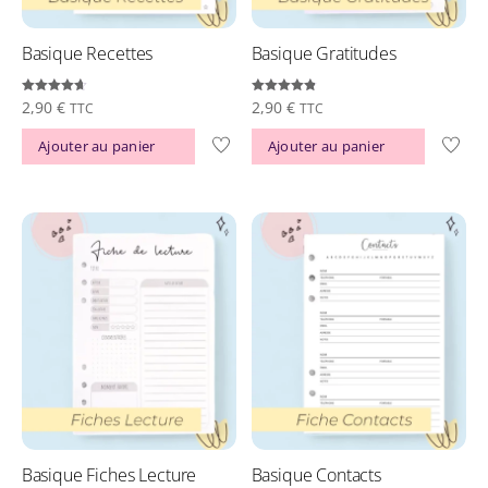
Basique Recettes
Basique Gratitudes
Note
Note
2,90
€
2,90
€
TTC
TTC
4.68
4.83
sur 5
sur 5
Ajouter au panier
Ajouter au panier
Basique Fiches Lecture
Basique Contacts