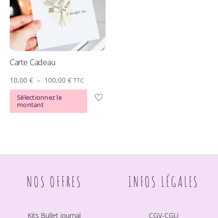
Carte Cadeau
Plage
10,00
€
–
100,00
€
TTC
de
Ce
Sélectionnez le
montant
prix :
produit
10,00 €
a
à
plusieurs
100,00 €
variations.
Les
options
NOS OFFRES
INFOS LÉGALES
peuvent
être
choisies
Kits Bullet journal
CGV-CGU