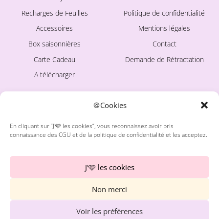
sur
Recharges de Feuilles
Politique de confidentialité
la
Accessoires
Mentions légales
page
Box saisonnières
Contact
du
Carte Cadeau
Demande de Rétractation
produit
A télécharger
🍪Cookies
LA MARQUE
Ce site est protégé par
reCAPTCHA. La
Politique de
En cliquant sur “J'🩷 les cookies”, vous reconnaissez avoir pris
confidentialité
et les
Conditions
connaissance des CGU et de la politique de confidentialité et les acceptez.
d'utilisation
de Google
À propos
s'appliquent.
Avis Clientes
J'🩷 les cookies
Blog
Non merci
Freebies
Instagram
Voir les préférences