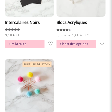
Intercalaires Noirs
Blocs Acryliques
Note
Note
Plage
9,10
€
3,50
€
–
5,60
€
TTC
TTC
5.00
4.33
sur 5
sur 5
de
Ce
Lire la suite
Choix des options
prix :
produit
3,50 €
a
à
plusieur
5,60 €
variations
Les
options
peuvent
être
choisies
sur