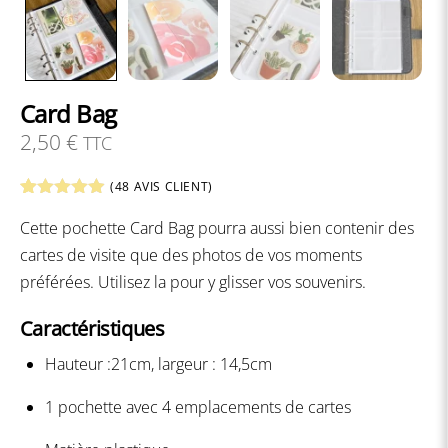
Card Bag
2,50
€
TTC
(
48
AVIS CLIENT)
Noté
48
4.85
Cette pochette Card Bag pourra aussi bien contenir des
sur 5
basé sur
cartes de visite que des photos de vos moments
notations
client
préférées. Utilisez la pour y glisser vos souvenirs.
Caractéristiques
Hauteur :21cm, largeur : 14,5cm
1 pochette avec 4 emplacements de cartes