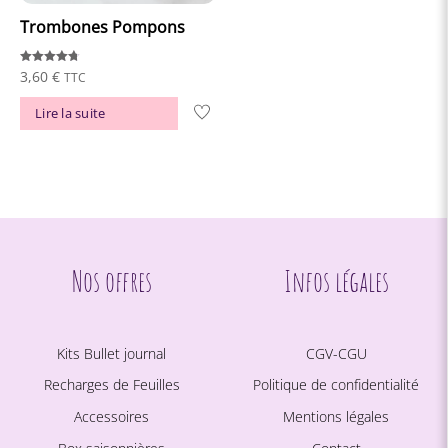
la
Trombones Pompons
page
du
Note
3,60
€
TTC
4.76
sur 5
produit
Lire la suite
Nos offres
Infos légales
Kits Bullet journal
CGV-CGU
Recharges de Feuilles
Politique de confidentialité
Accessoires
Mentions légales