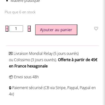
Matière plastique
Plus que 6 en stock
quantité
−
+
Ajouter au panier
de
Card
Bag
💌 Livraison
Mondial Relay (5 jours ouvrés)
ou
Colissimo (3 jours ouvrés).
Offerte à partir de 45€
en France hexagonale
📦 Envoi sous 48h
🔒 Paiement sécurisé (CB via Stripe, Paypal, Paypal en
4x)