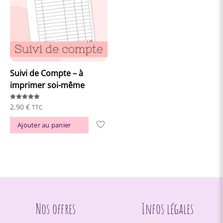
Suivi de Compte – à
imprimer soi-même
Note
2,90
€
TTC
5.00
sur 5
Ajouter au panier
Nos offres
Infos légales