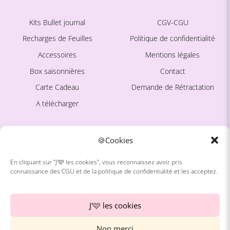
Kits Bullet journal
CGV-CGU
Recharges de Feuilles
Politique de confidentialité
Accessoires
Mentions légales
Box saisonnières
Contact
Carte Cadeau
Demande de Rétractation
A télécharger
Ce site est protégé par
La marque
🍪Cookies
reCAPTCHA. La
Politique de
confidentialité
et les
Conditions
En cliquant sur “J'🩷 les cookies”, vous reconnaissez avoir pris
d'utilisation
de Google
connaissance des CGU et de la politique de confidentialité et les acceptez.
À propos
s'appliquent.
Avis Clientes
J'🩷 les cookies
Blog
Non merci
Freebies