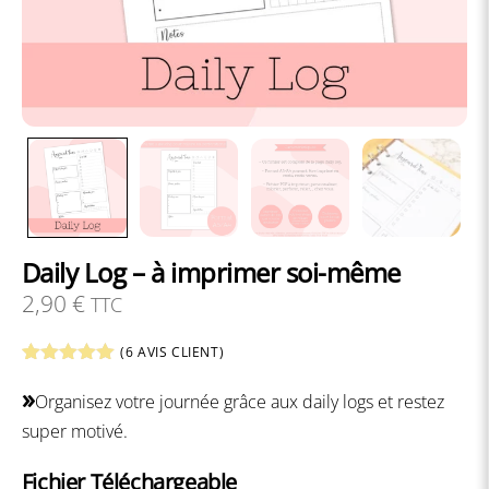
Daily Log – à imprimer soi-même
2,90
€
TTC
(
6
AVIS CLIENT)
Noté
6
5.00
»
sur 5
Organisez votre journée grâce aux daily logs et restez
basé sur
super motivé.
notations
client
Fichier Téléchargeable