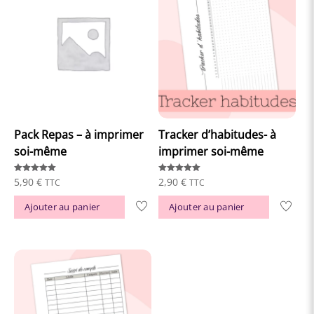
Pack Repas – à imprimer
Tracker d’habitudes- à
soi-même
imprimer soi-même
Note
Note
5,90
€
2,90
€
TTC
TTC
5.00
5.00
sur 5
sur 5
Ajouter au panier
Ajouter au panier