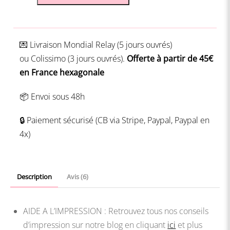
de
Daily
Log
💌 Livraison
Mondial Relay (5 jours ouvrés)
-
ou
Colissimo (3 jours ouvrés).
Offerte à partir de 45€
à
en France hexagonale
imprimer
soi-
📦 Envoi sous 48h
même
🔒 Paiement sécurisé (CB via Stripe, Paypal, Paypal en
4x)
Description
Avis (6)
AIDE A L’IMPRESSION : Retrouvez tous nos conseils
d’impression sur notre blog en cliquant
ici
et plus