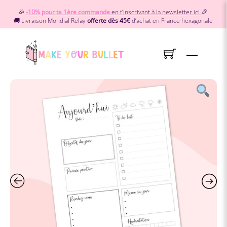
Skip
🎉
🎉
-10% pour ta 1ère commande
en t’inscrivant à la newsletter ici
to
🚚 Livraison Mondial Relay
offerte dès 45€
d’achat en France hexagonale
content
Menu