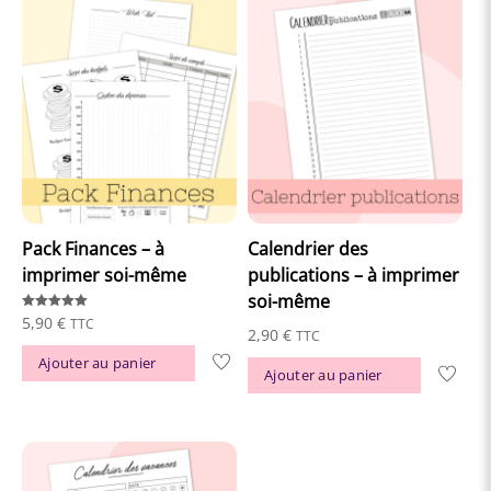
Pack Finances – à
Calendrier des
imprimer soi-même
publications – à imprimer
soi-même
Note
5,90
€
TTC
5.00
2,90
€
TTC
sur 5
Ajouter au panier
Ajouter au panier