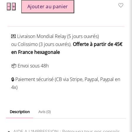
quantité
−
+
Ajouter au panier
de
Intercalaires
Tropical
💌 Livraison
Mondial Relay (5 jours ouvrés)
-
ou
Colissimo (3 jours ouvrés).
Offerte à partir de 45€
à
en France hexagonale
imprimer
📦 Envoi sous 48h
🔒 Paiement sécurisé (CB via Stripe, Paypal, Paypal en
4x)
Description
Avis (0)
AIDE A L’IMPRESSION : Retrouvez tous nos conseils