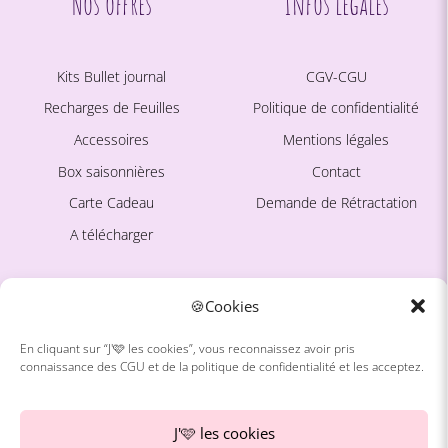
Nos offres
Infos légales
Kits Bullet journal
CGV-CGU
Recharges de Feuilles
Politique de confidentialité
Accessoires
Mentions légales
Box saisonnières
Contact
Carte Cadeau
Demande de Rétractation
A télécharger
Ce site est protégé par
La marque
🍪Cookies
reCAPTCHA. La
Politique de
confidentialité
et les
Conditions
En cliquant sur “J'🩷 les cookies”, vous reconnaissez avoir pris
d'utilisation
de Google
connaissance des CGU et de la politique de confidentialité et les acceptez.
À propos
s'appliquent.
Avis Clientes
J'🩷 les cookies
Blog