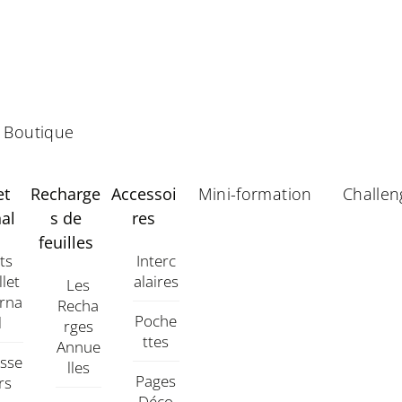
Boutique
et
Recharge
Accessoi
Mini-formation
Challen
al
s de
res
feuilles
its
Interc
llet
Alaires
Les
urna
Recha
Poche
L
Rges
Ttes
Annue
asse
Lles
Pages
rs
Déco