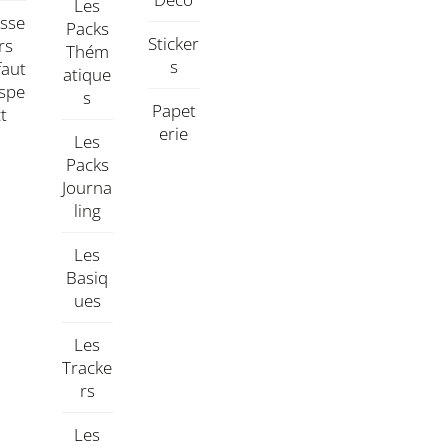
Les
asse
Packs
Sticker
rs
Thém
S
faut
Atique
aspe
S
Papet
Ct
Erie
Les
Packs
Journa
Ling
Les
Basiq
Ues
Les
Tracke
Rs
Les