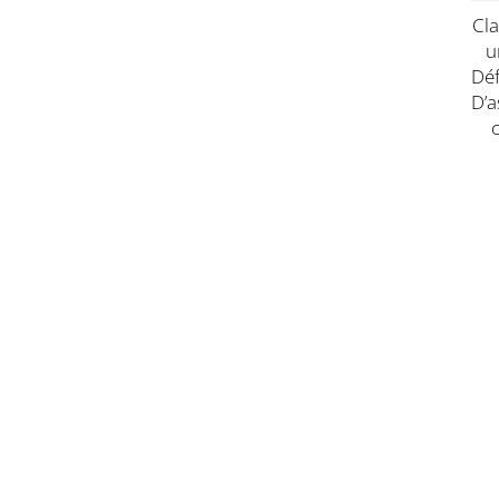
Cl
U
Dé
D’