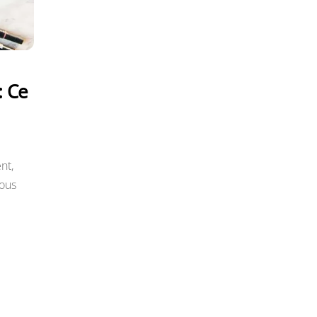
: Ce
nt,
vous