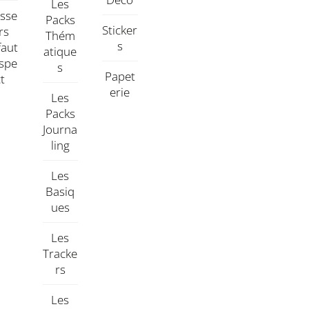
Les
asse
Packs
Sticker
rs
Thém
S
faut
Atique
aspe
S
Papet
Ct
Erie
Les
Packs
Journa
Ling
Les
Basiq
Ues
Les
Tracke
Rs
Les