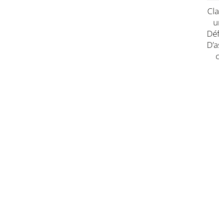
Cl
U
Dé
D’