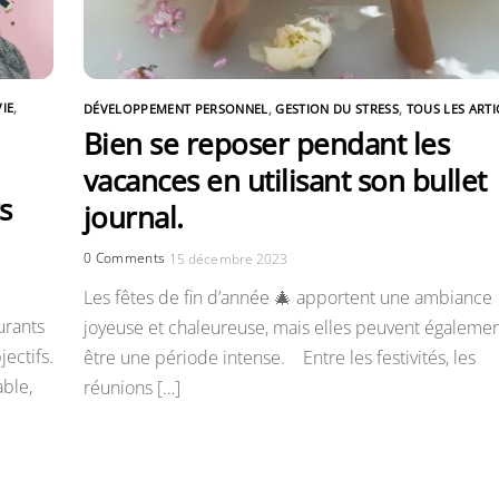
VIE
,
DÉVELOPPEMENT PERSONNEL
,
GESTION DU STRESS
,
TOUS LES ARTI
Bien se reposer pendant les
vacances en utilisant son bullet
s
journal.
0 Comments
15 décembre 2023
Les fêtes de fin d’année 🎄 apportent une ambiance
urants
joyeuse et chaleureuse, mais elles peuvent égaleme
jectifs.
être une période intense. Entre les festivités, les
ble,
réunions […]