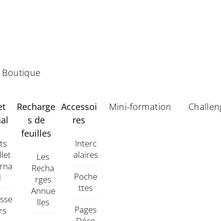
Boutique
et
Recharge
Accessoi
Mini-formation
Challen
al
s de
res
feuilles
its
Interc
llet
Alaires
Les
urna
Recha
Poche
L
Rges
Ttes
Annue
asse
Lles
Pages
rs
Déco