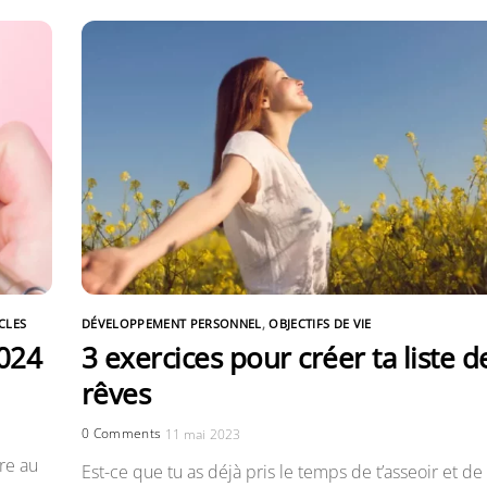
CLES
DÉVELOPPEMENT PERSONNEL
,
OBJECTIFS DE VIE
2024
3 exercices pour créer ta liste d
rêves
0 Comments
11 mai 2023
re au
Est-ce que tu as déjà pris le temps de t’asseoir et de