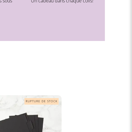
s sous
Un cadeau dans chaque colis!