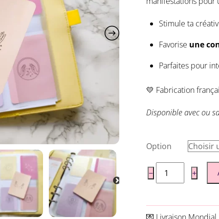
manifestations pour 
notation
client
Stimule ta créativ
Favorise
une co
Parfaites pour int
💛 Fabrication franç
Disponible avec ou s
Option
quantité
−
+
de
Cartes
Manifestation
💌 Livraison
Mondial 