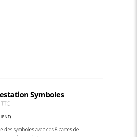
estation Symboles
Plage
TTC
de
LIENT)
prix :
2,90 €
e des symboles avec ces 8 cartes de
à