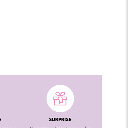
E
SURPRISE