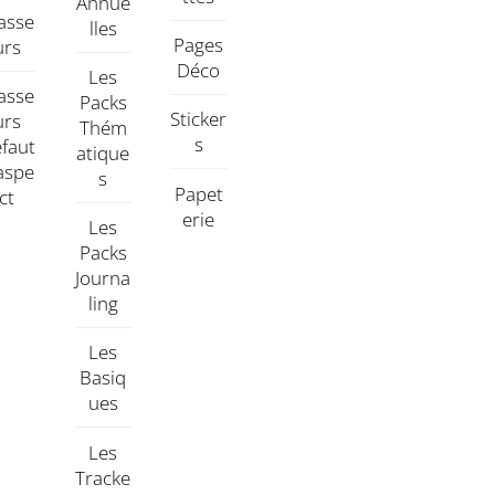
Annue
asse
Lles
Pages
Urs
Déco
Les
asse
Packs
Sticker
Urs
Thém
S
faut
Atique
aspe
S
Papet
Ct
Erie
Les
Packs
Journa
Ling
Les
Basiq
Ues
Les
Tracke