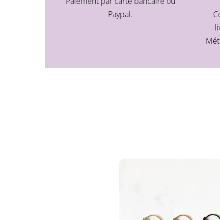
Paiement par carte bancaire ou
Paypal.
C
l
Mét