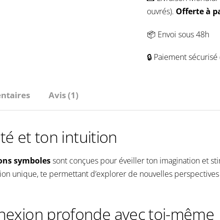
Symboles
ouvrés).
Offerte à p
📦 Envoi sous 48h
🔒 Paiement sécurisé 
ntaires
Avis (1)
té et ton intuition
ions symboles
sont conçues pour éveiller ton imagination et sti
ion unique, te permettant d’explorer de nouvelles perspectives e
nnexion profonde avec toi-même