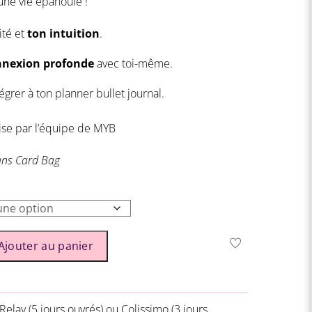
une vie épanouie !
4,90 €
ité et
ton intuition
.
nnexion profonde
avec toi-même.
égrer à ton planner bullet journal.
aise par l’équipe de MYB
ans Card Bag
Ajouter au panier
Relay (5 jours ouvrés) ou
Colissimo (3 jours