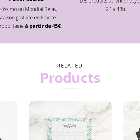
Les produits seront envoyé
olissimo ou Mondial Relay,
24 à 48h.
ivraison gratuite en France
ropolitaine
à partir de 45€
.
RELATED
Products