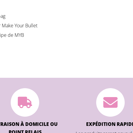
bag
r Make Your Bullet
quipe de MYB
VRAISON À DOMICILE OU
EXPÉDITION RAPID
POINT RELAIS