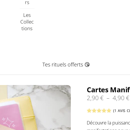
Rs
Les
Collec
Tions
Tes rituels offerts 😘
Cartes Manif
2,90
€
–
4,90
€
(
1
AVIS C
Noté
1
5.00
Découvre la puissanc
sur 5
basé sur