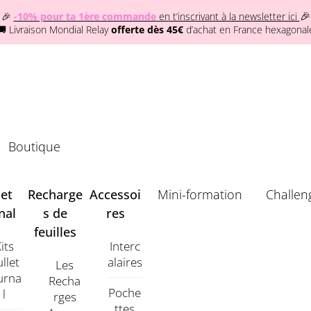
🎉
🎉
-10% pour ta 1ère commande
en t’inscrivant à la newsletter ici
🚚 Livraison Mondial Relay
offerte dès 45€
d’achat en France hexagonal
Boutique
let
Recharge
Accessoi
Mini-formation
Challen
nal
s de
res
feuilles
its
Interc
llet
Alaires
Les
urna
Recha
Poche
L
Rges
Ttes