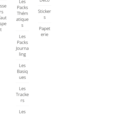
Les
asse
Packs
Sticker
rs
Thém
S
faut
Atique
aspe
S
Papet
Ct
Erie
Les
Packs
Journa
Ling
Les
Basiq
Ues
Les
Tracke
Rs
Les