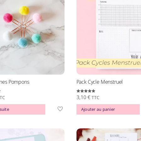
nes Pompons
Pack Cycle Menstruel
3,10
€
Note
TC
TTC
5.00
sur 5
 suite
Ajouter au panier