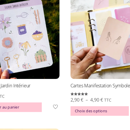
 Jardin Intérieur
Cartes Manifestation Symbol
TC
Plage
2,90
€
–
4,90
€
Note
TTC
5.00
sur 5
de
r au panier
Choix des options
prix :
2,90 €