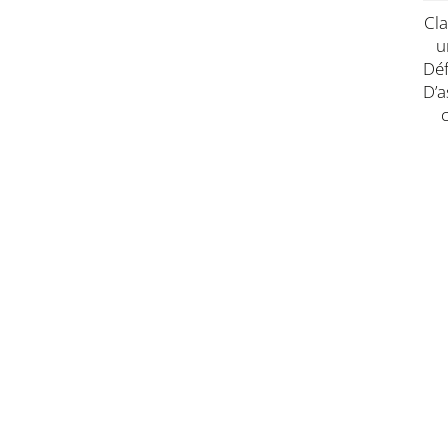
Cl
U
Dé
D’