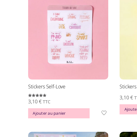
variations.
Les
options
peuvent
être
choisies
sur
la
page
du
Stickers Self-Love
Stickers
produit
3,10
€
T
3,10
€
Note
TTC
5.00
sur 5
Ajoute
Ajouter au panier