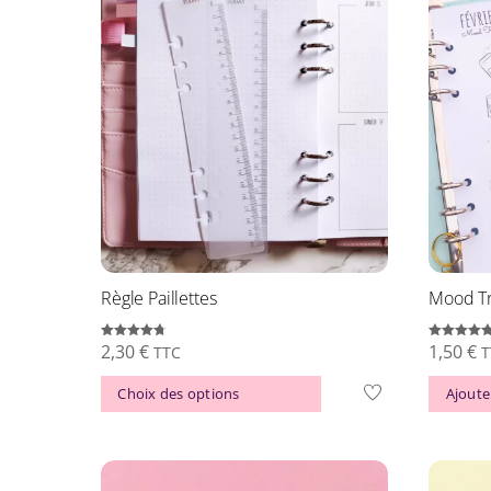
Règle Paillettes
Mood Tr
2,30
€
1,50
€
Note
Note
TTC
T
4.75
5.00
sur 5
sur 5
Ce
Choix des options
Ajoute
produit
a
plusieurs