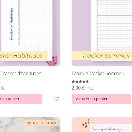
 Tracker d’habitudes
Basique Tracker Sommeil
2,90
€
Note
TC
TTC
4.77
sur 5
r au panier
Ajouter au panier