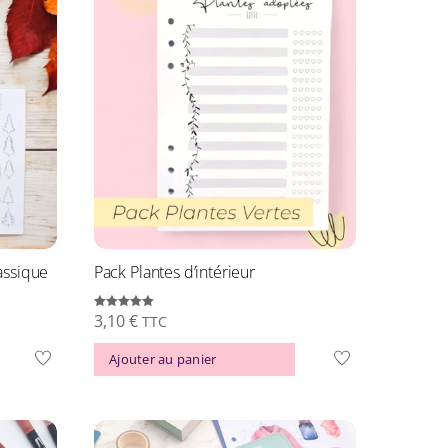
assique
Pack Plantes d’intérieur
3,10
€
Note
TTC
5.00
sur 5
Ajouter au panier