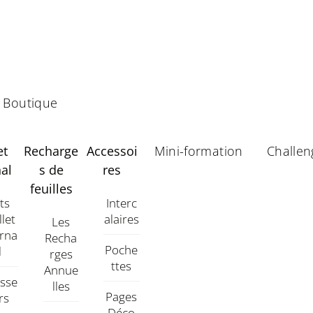
Boutique
et
Recharge
Accessoi
Mini-formation
Challen
al
s de
res
feuilles
its
Interc
llet
Alaires
Les
urna
Recha
Poche
L
Rges
Ttes
Annue
asse
Lles
Pages
rs
Déco