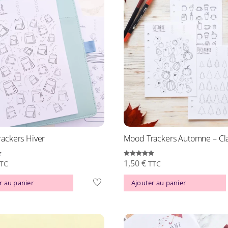
ackers Hiver
Mood Trackers Automne – Cl
1,50
€
Note
TC
TTC
5.00
sur 5
r au panier
Ajouter au panier