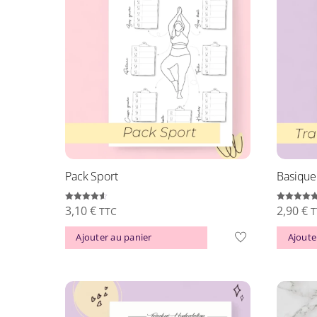
Pack Sport
Basique
3,10
€
2,90
€
Note
Note
TTC
T
4.51
4.74
sur 5
sur 5
Ajouter au panier
Ajoute