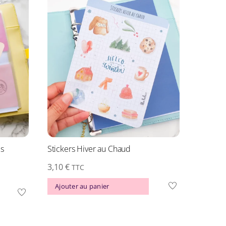
es
Stickers Hiver au Chaud
3,10
€
TTC
Ajouter au panier
Ce
produit
a