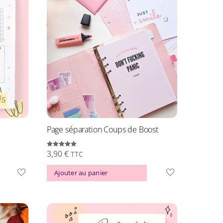
Page séparation Coups de Boost
3,90
€
Note
TTC
5.00
sur 5
Ajouter au panier