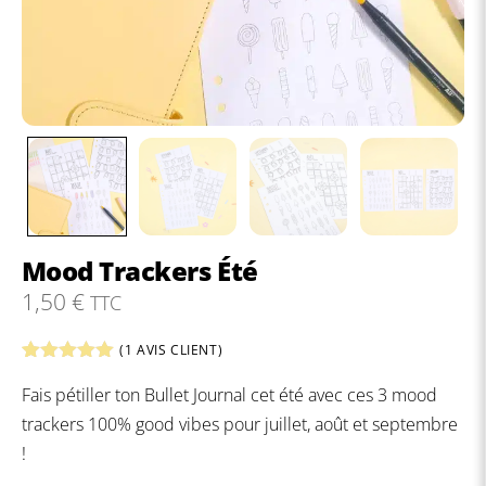
Mood Trackers Été
1,50
€
TTC
(
1
AVIS CLIENT)
Noté
1
5.00
Fais pétiller ton Bullet Journal cet été avec ces 3 mood
sur 5
basé sur
trackers 100% good vibes pour juillet, août et septembre
notation
client
!