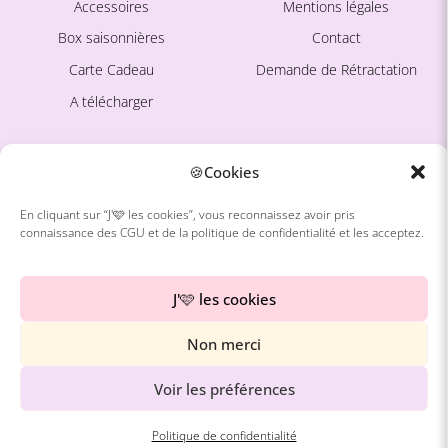
Accessoires
Mentions légales
Box saisonnières
Contact
Carte Cadeau
Demande de Rétractation
A télécharger
Ce site est protégé par
La marque
🍪Cookies
reCAPTCHA. La
Politique de
confidentialité
et les
Conditions
En cliquant sur “J'🩷 les cookies”, vous reconnaissez avoir pris
connaissance des CGU et de la politique de confidentialité et les acceptez.
d'utilisation
de Google
À propos
s'appliquent.
Avis Clientes
J'🩷 les cookies
Blog
Non merci
Freebies
Instagram
Voir les préférences
Pinterest
Politique de confidentialité