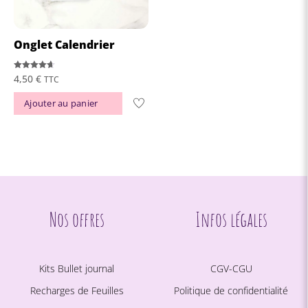
choisies
sur
la
Onglet Calendrier
page
du
Note
4,50
€
TTC
4.67
sur 5
produit
Ajouter au panier
Nos offres
Infos légales
Kits Bullet journal
CGV-CGU
Recharges de Feuilles
Politique de confidentialité