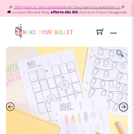
Skip
🎉
🎉
-10% pour ta 1ère commande
en t’inscrivant à la newsletter ici
to
🚚 Livraison Mondial Relay
offerte dès 45€
d’achat en France hexagonale
content
Menu