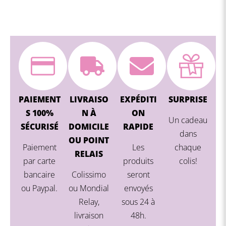
PAIEMENT
LIVRAISO
EXPÉDITI
SURPRISE
S 100%
N À
ON
Un cadeau
SÉCURISÉ
DOMICILE
RAPIDE
dans
OU POINT
Paiement
Les
chaque
RELAIS
par carte
produits
colis!
bancaire
Colissimo
seront
ou Paypal.
ou Mondial
envoyés
Relay,
sous 24 à
livraison
48h.