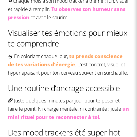
🍦Chaque mois a son mood tracker à thème : fun, visuel
et rapide à remplir.
Tu observes ton humeur sans
pression
et avec le sourire.
Visualiser tes émotions pour mieux
te comprendre
🍧
En coloriant chaque jour,
tu prends conscience
de tes variations d’énergie
. C’est concret, visuel et
hyper apaisant pour ton cerveau souvent en surchauffe.
Une routine d’ancrage accessible
🌈 J
uste quelques minutes par jour pour te poser et
faire le point. Ni charge mentale, ni contrainte : juste
un
mini rituel pour te reconnecter à toi.
Des mood trackers été super hot