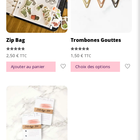
Zip Bag
Trombones Gouttes
Note
Note
2,50
€
1,50
€
TTC
TTC
4.81
4.81
sur 5
sur 5
Ce
Ajouter au panier
Choix des options
produit
a
plusieur
variations
Les
options
peuvent
être