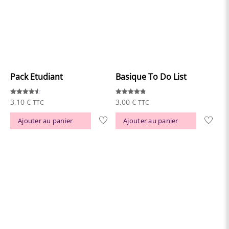
Pack Etudiant
Basique To Do List
Note
Note
3,10
€
3,00
€
TTC
TTC
4.50
4.83
sur 5
sur 5
Ajouter au panier
Ajouter au panier