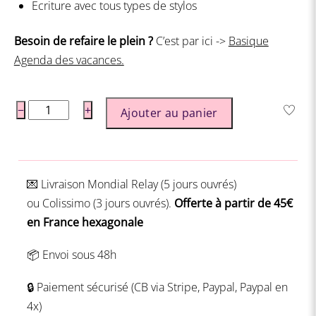
Ecriture avec tous types de stylos
Besoin de refaire le plein ?
C’est par ici ->
Basique
Agenda des vacances.
quantité
−
+
Ajouter au panier
de
Pack
Départ
💌 Livraison
Mondial Relay (5 jours ouvrés)
en
ou
Colissimo (3 jours ouvrés).
Offerte à partir de 45€
vacances
en France hexagonale
📦 Envoi sous 48h
🔒 Paiement sécurisé (CB via Stripe, Paypal, Paypal en
4x)