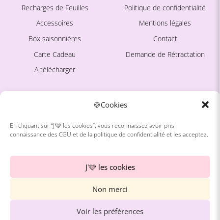
Recharges de Feuilles
Politique de confidentialité
Accessoires
Mentions légales
Box saisonnières
Contact
Carte Cadeau
Demande de Rétractation
A télécharger
Ce site est protégé par
La marque
🍪Cookies
reCAPTCHA. La
Politique de
confidentialité
et les
Conditions
En cliquant sur “J'🩷 les cookies”, vous reconnaissez avoir pris
connaissance des CGU et de la politique de confidentialité et les acceptez.
d'utilisation
de Google
À propos
s'appliquent.
Avis Clientes
J'🩷 les cookies
Blog
Non merci
Freebies
Instagram
Voir les préférences