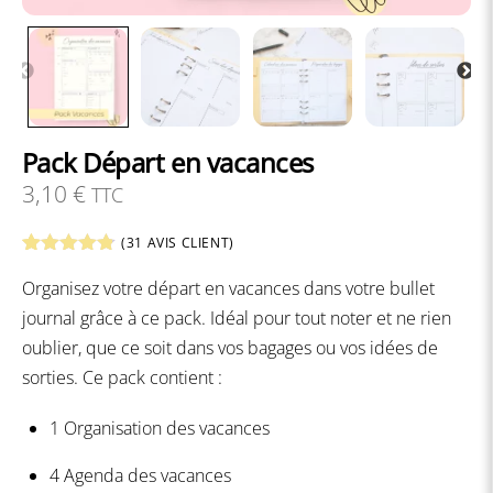
Pack Départ en vacances
3,10
€
TTC
(
31
AVIS CLIENT)
Noté
31
4.77
Organisez votre départ en vacances dans votre bullet
sur 5
basé sur
journal grâce à ce pack. Idéal pour tout noter et ne rien
notations
client
oublier, que ce soit dans vos bagages ou vos idées de
sorties. Ce pack contient :
1 Organisation des vacances
4 Agenda des vacances