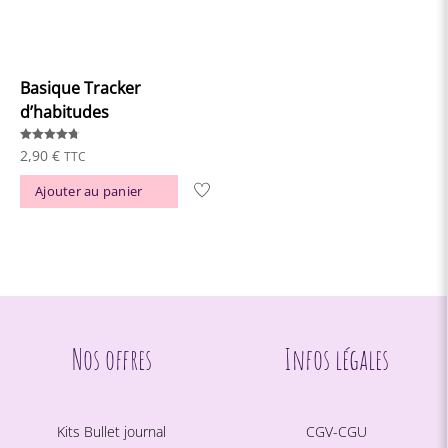
Basique Tracker
d’habitudes
Note
2,90
€
TTC
4.74
sur 5
Ajouter au panier
Nos offres
Infos légales
Kits Bullet journal
CGV-CGU