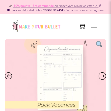
Skip
🎉
🎉
-10% pour ta 1ère commande
en t’inscrivant à la newsletter ici
to
🚚 Livraison Mondial Relay
offerte dès 45€
d’achat en France hexagonale
content
Menu