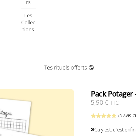
Rs
Les
Collec
Tions
Tes rituels offerts 😘
Pack Potager
5,90
€
TTC
(
3
AVIS C
Noté
3
5.00
»
sur 5
Ca y est, c ’est en
basé sur