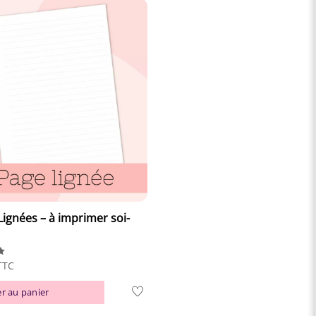
Lignées – à imprimer soi-
TTC
r au panier