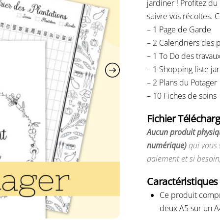
jardiner ! Profitez d
notations
client
suivre vos récoltes. 
– 1 Page de Garde
– 2 Calendriers des p
– 1 To Do des travaux
– 1 Shopping liste ja
– 2 Plans du Potager
– 10 Fiches de soins
Fichier Téléchar
Aucun produit physiq
numérique)
qui vous 
paiement et si besoin
Caractéristiques
Ce produit compre
deux A5 sur un A