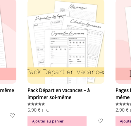
oi-même
Pack Départ en vacances – à
Pages 
imprimer soi-même
même
5,90
€
2,90
€
Note
Note
TTC
5.00
5.00
sur 5
sur 5
Ajouter au panier
Ajoute