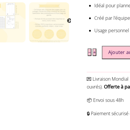
Idéal pour planner
Créé par l’équipe
Usage personnel
quantité
−
+
Ajouter a
de
Pack
Potager
💌 Livraison
Mondial 
-
ouvrés).
Offerte à p
à
imprimer
📦 Envoi sous 48h
soi-
🔒 Paiement sécurisé 
même