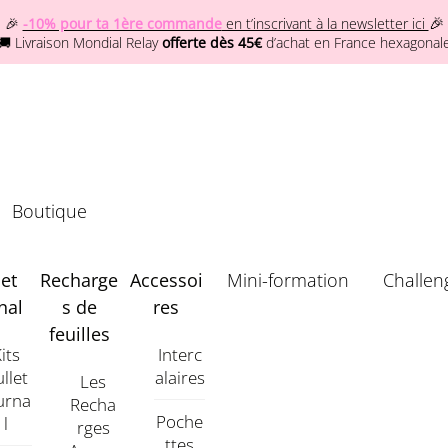
🎉
🎉
-10% pour ta 1ère commande
en t’inscrivant à la newsletter ici
🚚 Livraison Mondial Relay
offerte dès 45€
d’achat en France hexagonal
Boutique
let
Recharge
Accessoi
Mini-formation
Challen
nal
s de
res
feuilles
its
Interc
llet
Alaires
Les
urna
Recha
Poche
L
Rges
Ttes