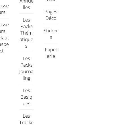
Annue
asse
Lles
Pages
Urs
Déco
Les
asse
Packs
Sticker
Urs
Thém
S
faut
Atique
aspe
S
Papet
Ct
Erie
Les
Packs
Journa
Ling
Les
Basiq
Ues
Les
Tracke