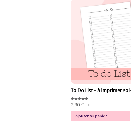
To Do List – à imprimer s
2,90
€
Note
TTC
5.00
sur 5
Ajouter au panier