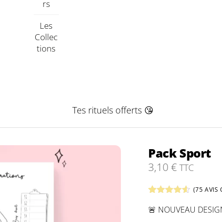
Rs
Les
Collec
Tions
Tes rituels offerts 😘
Pack Sport
3,10
€
TTC
(
75
AVIS 
Noté
75
4.51
🚨 NOUVEAU DESIG
sur 5
basé sur