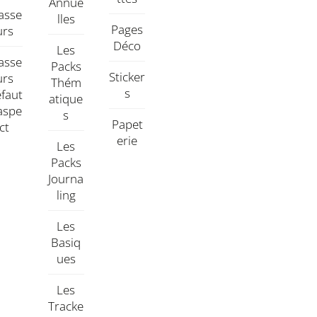
Annue
asse
Lles
Pages
Urs
Déco
Les
asse
Packs
Sticker
Urs
Thém
S
faut
Atique
aspe
S
Papet
Ct
Erie
Les
Packs
Journa
Ling
Les
Basiq
Ues
Les
Tracke