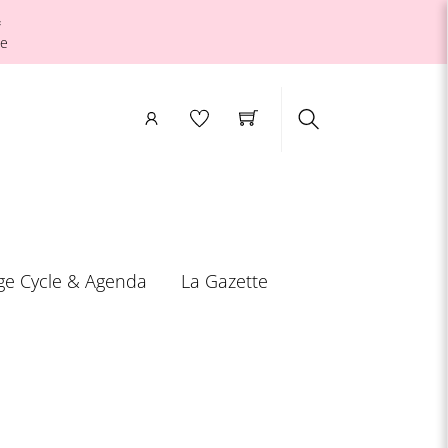

le
Search
ge Cycle & Agenda
La Gazette