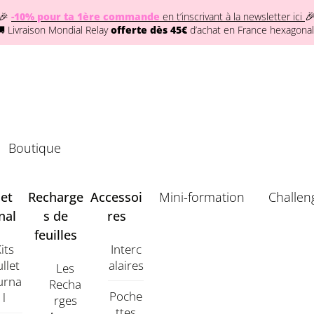

🎉
-10% pour ta 1ère commande
en t’inscrivant à la newsletter ici
 Livraison Mondial Relay
offerte dès 45€
d’achat en France hexagona
Boutique
let
Recharge
Accessoi
Mini-formation
Challen
nal
s de
res
feuilles
its
Interc
llet
Alaires
Les
urna
Recha
Poche
L
Rges
Ttes