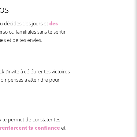
ps
tu décides des jours et
des
erso ou familiales sans te sentir
nes et de tes envies.
ck t’invite à célébrer tes victoires,
écompenses à atteindre pour
ck te permet de constater tes
i renforcent ta confiance
et