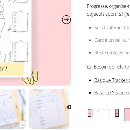
notations
Progresse, organise-
client
objectifs sportifs ! (
Suis facilement t
Garde un œil sur 
Reste motivée au 
👉 Besoin de refaire l
Basique Tracker
Basique Séance 
quantité
−
+
de
Pack