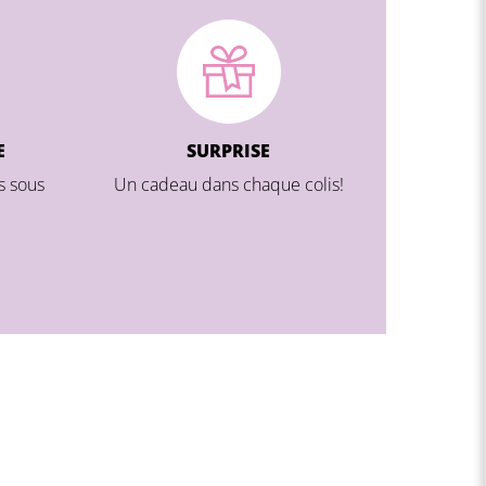
E
SURPRISE
s sous
Un cadeau dans chaque colis!