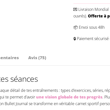
Sport
💌 Livraison
Mondial 
ouvrés).
Offerte à 
📦 Envoi sous 48h
🔒 Paiement sécurisé 
entaires
Avis (75)
tes séances
chaque détail de tes entraînements : types d’exercices, séries, ré
qui te permet d’avoir
une vision globale de tes progrès
. Pl
n Bullet Journal se transforme en véritable carnet sportif person