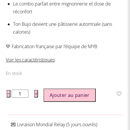
Le combo parfait entre mignonnerie et dose de
réconfort
Ton Bujo devient une pâtisserie automnale (sans
calories)
💛 Fabrication française par l’équipe de MYB
Voir les caractéristiques
En stock
quantité
−
+
Ajouter au panier
de
Stickers
Gourmandises
💌 Livraison
Mondial Relay (5 jours ouvrés)
d'automne