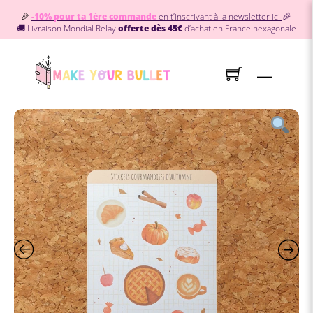
Skip
🎉
🎉
-10% pour ta 1ère commande
en t’inscrivant à la newsletter ici
to
🚚 Livraison Mondial Relay
offerte dès 45€
d’achat en France hexagonale
content
Menu