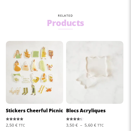
RELATED
Products
Stickers Cheerful Picnic
Blocs Acryliques
Note
Note
Plage
2,50
€
3,50
€
–
5,60
€
TTC
TTC
5.00
4.33
sur 5
sur 5