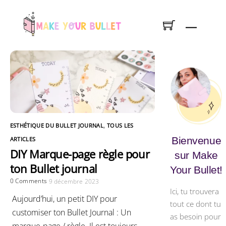
Skip
to
Menu
content
ESTHÉTIQUE DU BULLET JOURNAL
,
TOUS LES
Bienvenue
ARTICLES
DIY Marque-page règle pour
sur Make
ton Bullet journal
Your Bullet!
0 Comments
9 décembre 2023
Ici, tu trouvera
Aujourd’hui, un petit DIY pour
tout ce dont tu
customiser ton Bullet Journal : Un
as besoin pour