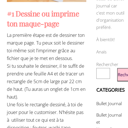
Journal car
#1 Dessine ou imprime
c'est mon outil
d'organisation
ton maque-page
préféré.
La première étape est de dessiner ton
À bientôt!
marque page. Tu peux soit le dessiner
toi-même soit l’imprimer grâce au
Anaïs
fichier que je te met en dessous.
Rechercher
Si tu souhaite le dessiner, il te suffit de
prendre une feuille A4 et de tracer un
Rech
rectangle de 5cm de large par 22 cm
de haut. (Tu auras un onglet de 1cm en
CATEGORIES
haut).
Bullet Journal
Une fois le rectangle dessiné, à toi de
jouer pour le customiser. N’hésite pas
Bullet Journal
à utiliser tout ce qui est à ta
et
disposition : feutres, washi tape,