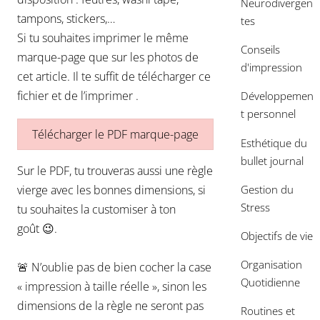
Neurodivergen
tampons, stickers,…
tes
Si tu souhaites imprimer le même
Conseils
marque-page que sur les photos de
d'impression
cet article. Il te suffit de télécharger ce
fichier et de l’imprimer .
Développemen
t personnel
Télécharger le PDF marque-page
Esthétique du
bullet journal
Sur le PDF, tu trouveras aussi une règle
Gestion du
vierge avec les bonnes dimensions, si
Stress
tu souhaites la customiser à ton
goût 😉.
Objectifs de vie
Organisation
🚨 N’oublie pas de bien cocher la case
Quotidienne
« impression à taille réelle », sinon les
dimensions de la règle ne seront pas
Routines et